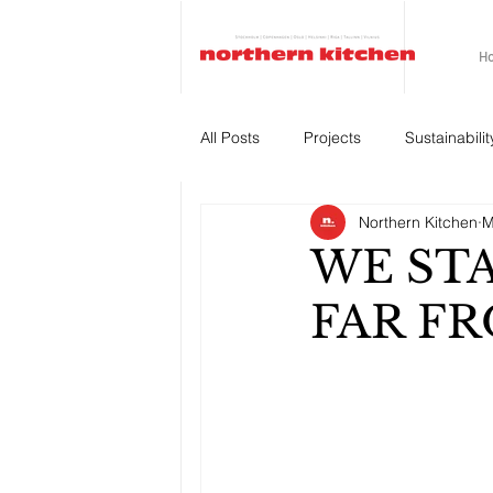
H
All Posts
Projects
Sustainabilit
Northern Kitchen
M
WE ST
FAR FR