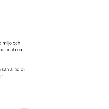
d miljö och 
material som 
kan alltid bli 
r.