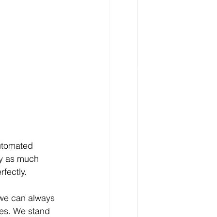
quality
kitchens
utomated 
ly as much 
fectly.
 we can always 
ses. We stand 