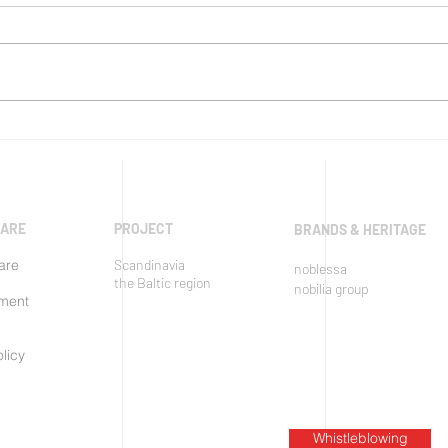
SAFE PARTNERSHIPS
NOT
RES
SUS
PR
 ARE
PROJECT
BRANDS & HERITAGE
are
Scandinavia
noblessa
the Baltic region
nobilia group
ment
licy
Whistleblowing