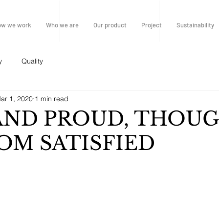
ow we work
Who we are
Our product
Project
Sustainability
y
Quality
ar 1, 2020
1 min read
AND PROUD, THOU
OM SATISFIED