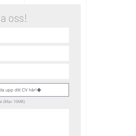
för norra europa
a oss!
a upp ditt CV här!
le (Max 15MB)