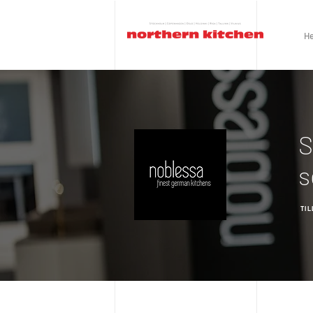
H
S
s
TI