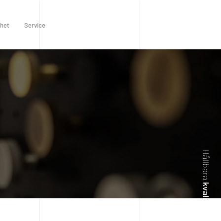
rhet
Service
Hållbara
kvalitetskök