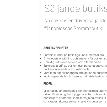
Säljande butik
Nu söker vi en driven säljande
för noblessas Brommabutik!
ARBETSUPPGIFTER
Fördela kunder på befintliga konsumentsäljare
Driva egen försäljning och ansvara för butiken s
Delaktig i att sköta service och eftermarknad
Säkerställa drift av butiken dvs. personalansvar
butikens utseende och funktionalitet
Vara ledningens förlängda arm gällande butikens
Intjäningsmodellen är baserad på både fast och r
PROFIL
Vi ser att du är prestigelös och har ett resultatdriv
driven försäljning, har byggerfarenhet och en vilj
har tidigare erfarenhet inom försäljning av kök ti
kunskaper i ritprogram ser vi givetvis detta som et