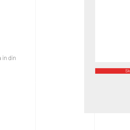
 in din
Sk