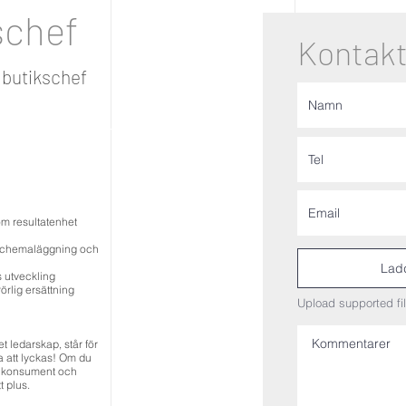
schef
Kontakt
 butikschef
om resultatenhet
, schemaläggning och
Ladd
 utveckling
örlig ersättning
Upload supported fi
et ledarskap, står för
a att lyckas! Om du
ll konsument och
t plus.