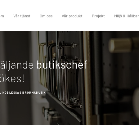
em
Vår tjänst
Om oss
Vår produkt
Projekt
Miljö & Hållba
äljande
butikschef
ökes!
LL NOBLESSAS BROMMABUTIK