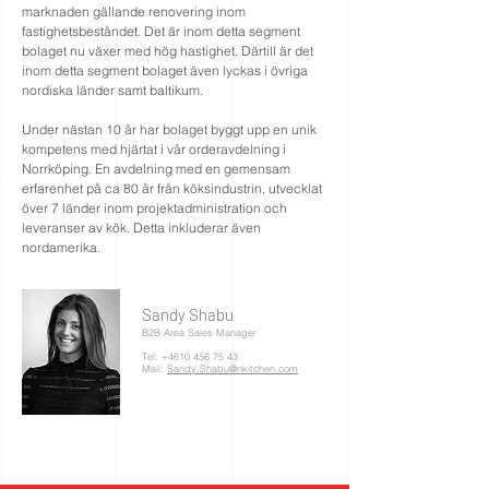
marknaden gällande renovering inom
fastighetsbeståndet. Det är inom detta segment
bolaget nu växer med hög hastighet. Därtill är det
inom detta segment bolaget även lyckas i övriga
nordiska länder samt baltikum.
Under nästan 10 år har bolaget byggt upp en unik
kompetens med hjärtat i vår orderavdelning i
Norrköping. En avdelning med en gemensam
erfarenhet på ca 80 år från köksindustrin, utvecklat
över 7 länder inom projektadministration och
leveranser av kök. Detta inkluderar även
nordamerika.
Sandy Shabu
B2B Area Sales Manager
Tel:
+4610 456 75 43
Mail:
Sandy.Shabu@nkitchen.com